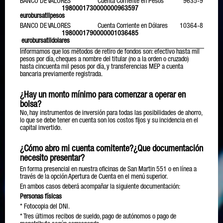
BANCO DE VALORES Cuenta Corriente en Pesos 9635-9
1980001730000000963597
eurobursatilpesos
BANCO DE VALORES Cuenta Corriente en Dólares 10364-8
1980001790000001036485
eurobursatildolares
Informamos que los métodos de retiro de fondos son: efectivo hasta mil
pesos por día, cheques a nombre del titular (no a la orden o cruzado)
hasta cincuenta mil pesos por día, y transferencias MEP a cuenta
bancaria previamente registrada.
¿Hay un monto mínimo para comenzar a operar en
bolsa?
No, hay instrumentos de inversión para todas las posibilidades de ahorro,
lo que se debe tener en cuenta son los costos fijos y su incidencia en el
capital invertido.
¿Cómo abro mi cuenta comitente?¿Que documentación
necesito presentar?
En forma presencial en nuestra oficinas de San Martin 551 o en línea a
través de la opción Apertura de Cuenta en el menú superior.
En ambos casos deberá acompañar la siguiente documentación:
Personas físicas
* Fotocopia del DNI.
* Tres últimos recibos de sueldo, pago de autónomos o pago de