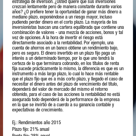
estado o empresa por el cual se recibe un interés.
derecho a participar en las ganancias de la compañia,
un bien a un precio y limite fecha establecidos al inicio de la
cuentan con la autorización directa de oferta pública en
fiduciario) uno o más bienes, que pasan a formar el patrimonio
objetivos y establecer un plan de inversiones. La manera en
Un individuo que posee una cartera de valores y necesita
estrategia de inversión. ¿Usted quiere que sus inversiones
recibiendo dividendos. Este tipo de inversión se considera de
operación.
Argentina. Los valores representados en CEDEAR deben
fideicomitido, para que al vencimiento de un plazo o al
que la gente invierte difiere mucho en función de sus ingresos,
En el mercado Argentino se operan principalmente tres
efectivo en el corto plazo puede desprenderse de los títulos en
crezcan lentamente pero de manera constante durante varios
renta variable,ya que no esta estipulado de antemano cuanto
cotizar en mercados externos, los CEDEAR pueden ser
cumplimiento de una condición, éste transmita la finalidad o el
sus objetivos, su edad, su personalidad y otros factores.
monedas: Pesos, Dólares, Euros.
forma temporal mediante una operación de pase o de caución
años? ¿O prefiere tener la oportunidad de ganar más dinero a
seran los dividendos a recibir y dependiendo de la buena o
emitidos por la Caja de Valores, bancos comerciales o de
resultado establecido por el primero, a su favor o a favor de
y obtener el capital necesario.
mediano plazo, exponiéndose a un riesgo mayor, incluso
Existen dos tipos básicos de opciones:
mala performance de la acción en el mercado, el inversor
inversión y compañías financieras autorizadas por el BCRA. El
un tercero llamado beneficiario o fideicomisario el cual recibirá
pudiendo perder dinero en el corto plazo. La mayoría de los
Es por ello que a la hora de desarrollar un plan, es necesario
Como contraparte, quien cuenta con excedentes de efectivo
Ejemplos:
Opción de compra (call) da a su propietario el derecho de
estará expuesto a variaciones patrimoniales.
inversor que adquiere este instrumento, compra
un rendimiento (variable o fijo) por realizar la operación.
inversionistas buscan una cartera equilibrada que contiene una
evaluar su situación financiera y objetivos: ¿Cuánto dinero
puede invertirlos en este tipo de operaciones a cambio de un
ejercer la opcion de comprar el activo a un determinado valor,
indirectamente la acción o su fracción correspondiente según
Bonos del Tesoro Nacional
combinación de valores - una mezcla de acciones, bonos y tal
necesita para gastos de rutina, tales como alimentos, vivienda,
rendimiento o tasa fija de interés.
durante un periodo de tiempo.
el ratio de conversión CEDEAR, de la empresa radicada en el
Bonos Municipales y Provinciales
vez de opciones. A la hora de invertir el riesgo está
Observaciones:
vestimenta, salud, transporte y entretenimiento? ¿Cuánto ha
exterior.
Opción de venta (put) da al propietario el derecho de ejercer la
directamente asociado a la rentabilidad. Por ejemplo, una
reservado para casos de emergencia? Y ¿cuánto necesita
Obligaciones Negociables
Su precio lo fija el mercado
opcion de vender el activo que posee en cartera, a un
cuenta de ahorros en un banco obtiene un rendimiento bajo,
ahorrar para grandes planes como cambiar el auto, realizar un
No hay ninguna promesa de pago futura.
determinado valor, durante un periodo de tiempo.
pero es seguro. El dinero invertido en un plazo fijo paga un
viaje y alcanzar un ahorro tal que le proporcione una renta
interés a un determinado tiempo, por lo que uno tendrá la
jubilatoria para su futuro.
certeza de lo que terminara cobrando, en los títulos de renta
fija sucede prácticamente lo mismo, la diferencia es que es un
instrumento a más largo plazo, lo cual lo hace más rentable
que el plazo fijo que es a más corto plazo, y llegado el caso de
necesitar el dinero antes del plazo de vencimiento del título,
dependerá del valor de mercado del mismo el retorno
obtenido, para el caso de las acciones la rentabilidad no está
asegurada todo dependerá de la performance de la empresa
en la que se invirtió de a cuerdo a su ganancia contable y
expectativas de crecimiento.
Ej.: Rendimientos año 2015
Plazo fijo: 21% anual