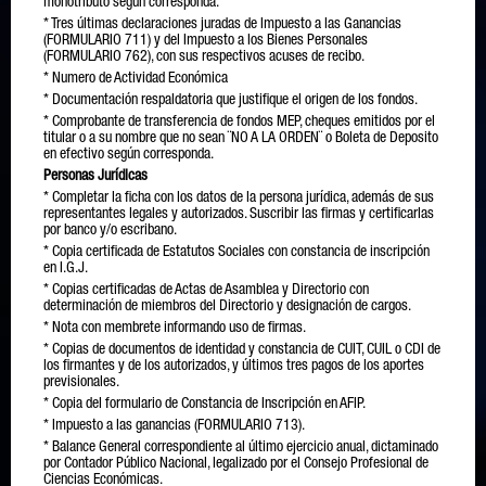
monotributo según corresponda.
* Tres últimas declaraciones juradas de Impuesto a las Ganancias
(FORMULARIO 711) y del Impuesto a los Bienes Personales
(FORMULARIO 762), con sus respectivos acuses de recibo.
* Numero de Actividad Económica
* Documentación respaldatoria que justifique el origen de los fondos.
* Comprobante de transferencia de fondos MEP, cheques emitidos por el
titular o a su nombre que no sean ¨NO A LA ORDEN¨ o Boleta de Deposito
en efectivo según corresponda.
Personas Jurídicas
* Completar la ficha con los datos de la persona jurídica, además de sus
representantes legales y autorizados. Suscribir las firmas y certificarlas
por banco y/o escribano.
* Copia certificada de Estatutos Sociales con constancia de inscripción
en I.G.J.
* Copias certificadas de Actas de Asamblea y Directorio con
determinación de miembros del Directorio y designación de cargos.
* Nota con membrete informando uso de firmas.
* Copias de documentos de identidad y constancia de CUIT, CUIL o CDI de
los firmantes y de los autorizados, y últimos tres pagos de los aportes
previsionales.
* Copia del formulario de Constancia de Inscripción en AFIP.
* Impuesto a las ganancias (FORMULARIO 713).
* Balance General correspondiente al último ejercicio anual, dictaminado
por Contador Público Nacional, legalizado por el Consejo Profesional de
Ciencias Económicas.