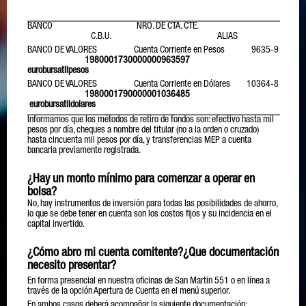
Renta fija: 28% anual
Índice Merval: 40% anual
BANCO NRO. DE CTA. CTE.
C.B.U. ALIAS
El equipo de Euro Bursátil S.A. lo acompañara ideando su
BANCO DE VALORES Cuenta Corriente en Pesos 9635-9
estrategia de inversión con el propósito de concretar sus
1980001730000000963597
proyectos personales.
eurobursatilpesos
BANCO DE VALORES Cuenta Corriente en Dólares 10364-8
1980001790000001036485
eurobursatildolares
Informamos que los métodos de retiro de fondos son: efectivo hasta mil
pesos por día, cheques a nombre del titular (no a la orden o cruzado)
hasta cincuenta mil pesos por día, y transferencias MEP a cuenta
bancaria previamente registrada.
¿Hay un monto mínimo para comenzar a operar en
bolsa?
No, hay instrumentos de inversión para todas las posibilidades de ahorro,
lo que se debe tener en cuenta son los costos fijos y su incidencia en el
capital invertido.
¿Cómo abro mi cuenta comitente?¿Que documentación
necesito presentar?
En forma presencial en nuestra oficinas de San Martin 551 o en línea a
través de la opción Apertura de Cuenta en el menú superior.
En ambos casos deberá acompañar la siguiente documentación: