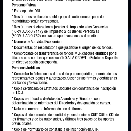
Personas físicas
* Fotocopia del DNI.
* Tres últimos recibos de sueldo, pago de autónomos o pago de
monotributo según corresponda.
* Tres últimas declaraciones juradas de Impuesto a las Ganancias
(FORMULARIO 711) y del Impuesto a los Bienes Personales
(FORMULARIO 762), con sus respectivos acuses de recibo.
* Numero de Actividad Económica
* Documentación respaldatoria que justifique el origen de los fondos.
* Comprobante de transferencia de fondos MEP, cheques emitidos por el
titular o a su nombre que no sean ¨NO A LA ORDEN¨ o Boleta de Deposito
en efectivo según corresponda.
Personas Jurídicas
* Completar la ficha con los datos de la persona jurídica, además de sus
representantes legales y autorizados. Suscribir las firmas y certificarlas
por banco y/o escribano.
* Copia certificada de Estatutos Sociales con constancia de inscripción
en I.G.J.
* Copias certificadas de Actas de Asamblea y Directorio con
determinación de miembros del Directorio y designación de cargos.
* Nota con membrete informando uso de firmas.
* Copias de documentos de identidad y constancia de CUIT, CUIL o CDI de
los firmantes y de los autorizados, y últimos tres pagos de los aportes
previsionales.
* Copia del formulario de Constancia de Inscripción en AFIP.